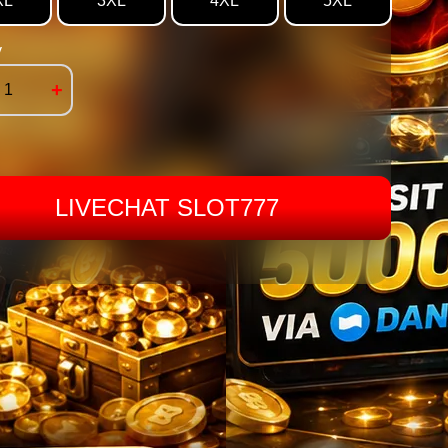
XL
3XL
4XL
5XL
y
+
LIVECHAT SLOT777