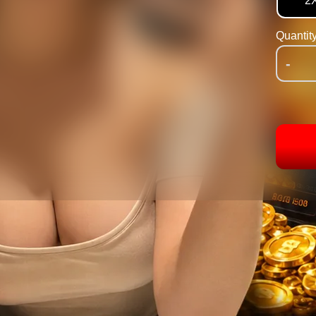
2
Quantit
-