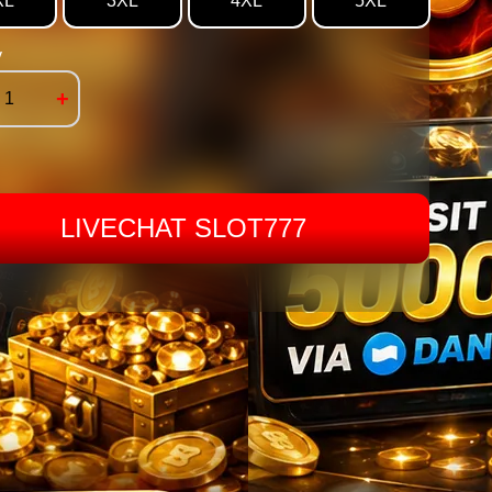
XL
3XL
4XL
5XL
y
+
LIVECHAT SLOT777