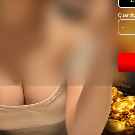
2
Quantit
-