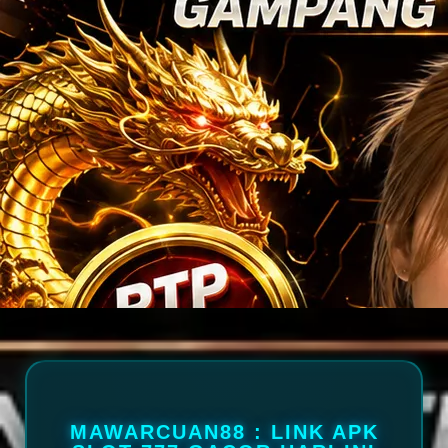
MAWARCUAN88 : LINK APK