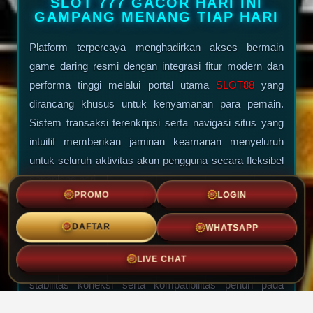
SLOT 777 GACOR HARI INI
GAMPANG MENANG TIAP HARI
Platform terpercaya menghadirkan akses bermain
game daring resmi dengan integrasi fitur modern dan
performa tinggi melalui portal utama
SLOT88
yang
dirancang khusus untuk kenyamanan para pemain.
Sistem transaksi terenkripsi serta navigasi situs yang
intuitif memberikan jaminan keamanan menyeluruh
untuk seluruh aktivitas akun pengguna secara fleksibel
sepanjang hari.
PROMO
LOGIN
Kehadiran sistem terupdate memudahkan pengguna
DAFTAR
WHATSAPP
mengakses ekosistem permainan interaktif hanya
dengan menggunakan platform mobile versi
SLOT777
.
LIVE CHAT
Antarmuka yang efisien dan responsif menjamin
stabilitas koneksi serta kompatibilitas penuh pada
berbagai lini smartphone masa kini tanpa kendala