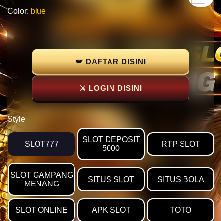
Color:
blue
🪽 DAFTAR DISINI
⚔ LOGIN DISINI
Style
SLOT DEPOSIT
SLOT777
RTP SLOT
5000
SLOT GAMPANG
SITUS SLOT
SITUS BOLA
MENANG
SLOT ONLINE
APK SLOT
TOTO