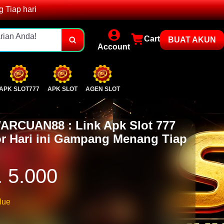
 Tiap hari
rian Anda!
Cart
BUAT AKUN
Account
APK SLOT777
APK SLOT
AGEN SLOT
RCUAN88 : Link Apk Slot 777
r Hari ini Gampang Menang Tiap
. 5.000
lue