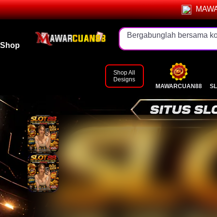
MAWAR
Bergabunglah bersama ko
Shop
Shop All
Designs
MAWARCUAN88
SL