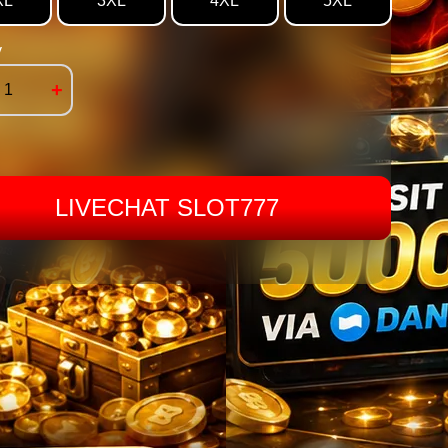
XL
3XL
4XL
5XL
y
+
LIVECHAT SLOT777